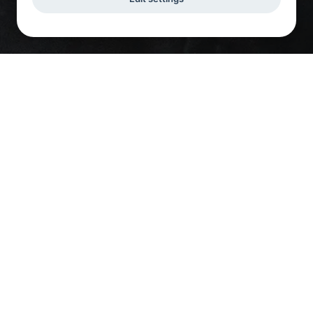
Global partner for a
safe world
Vi erbjuder tjänster inom kvalitetsutveckling för
fordonsbranschen.
DEKRA är en ledande internationell aktör inom
tjänsteuppdrag för fordonsbranschen. Med lång
erfarenhet från olika fordonstillverkare och med ett
brett produktprogram av branschrelaterade tjänster
erbjuder DEKRA unika lösningar för såväl den enskilde