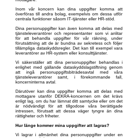
Inom vår koncern kan dina uppgifter komma att
överföras till andra bolag, exempelvis om dessa utför
centrala funktioner såsom IT‑tjänster eller HR‑stöd.
Dina personuppgifter kan även komma att delas med
tjänsteleverantörer och representanter som vi anlitar
för att behandla uppgifter för vår räkning, under
förutsättning att de är bundna av sekretess och följer
tillämpliga dataskyddsregler. Det kan till exempel vara
leverantörer av HR‑system eller konsulttjänster.
Vi säkerställer att dina personuppgifter behandlas i
enlighet med gällande dataskyddslagstiftning genom
att ingå personuppgiftsbiträdesavtal med våra
tjänsteleverantörer samt, i förekommande fall,
koncerninterna avtal.
Därutöver kan dina uppgifter komma att delas med
mottagare utanför DEKRA‑koncernen om det krävs
enligt lag, om du har lämnat ditt samtycke eller om det
är nödvändigt för att tillgodose våra berättigade
intressen, förutsatt att dessa väger tyngre än dina
rättigheter och friheter.
Hur länge kommer mina uppgifter att lagras?
Vi lagrar i allmänhet dina personuppgifter under en