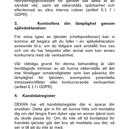
rekryteringsprocessen för tjänster där detta är av
särskild vikt, samt att säkerställa spårbarhet och
efterlevnad av våra interna rutiner (artikel 6.1 f i
GDPR).
3. Kontrollera din lämplighet genom
självdeklaration
För vissa typer av tjänster (chefspositioner) kan vi
komma att begära att du fyller i en självdeklaration
avseende bl.a. om du tidigare varit anställd hos oss
och om du har bisysslor eller annat som kan anses
konkurrera med vår verksamhet.
Vår rättsliga grund för denna behandling är vårt
berättigade intresse av att kunna säkerställa att det
inte föreligger omständigheter som kan påverka din
lämplighet för tjänsten, exempelvis potentiella
intressekonflikter eller konkurrerande verksamhet
(artikel 6.1 f i GDPR).
4. Kandidatregister
DEKRA har ett kandidatregister där vi sparar din
ansökan. Detta gör vi för att kunna hitta och kontakta
dig om det längre fram dyker upp en annan tjänst som
du skulle passa för. Om du inte vill bli kontaktad för
framtida tjänster går det bra att meddela oss det, så
ser vi till att du inte är med.