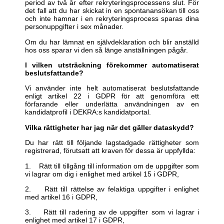
period av två år efter rekryteringsprocessens slut. För
det fall att du har skickat in en spontanansökan till oss
och inte hamnar i en rekryteringsprocess sparas dina
personuppgifter i sex månader.
Om du har lämnat en självdeklaration och blir anställd
hos oss sparar vi den så länge anställningen pågår.
I vilken utsträckning förekommer automatiserat
beslutsfattande?
Vi använder inte helt automatiserat beslutsfattande
enligt artikel 22 i GDPR för att genomföra ett
förfarande eller underlätta användningen av en
kandidatprofil i DEKRA:s kandidatportal.
Vilka rättigheter har jag när det gäller dataskydd?
Du har rätt till följande lagstadgade rättigheter som
registrerad, förutsatt att kraven för dessa är uppfyllda:
1. Rätt till tillgång till information om de uppgifter som
vi lagrar om dig i enlighet med artikel 15 i GDPR,
2. Rätt till rättelse av felaktiga uppgifter i enlighet
med artikel 16 i GDPR,
3. Rätt till radering av de uppgifter som vi lagrar i
enlighet med artikel 17 i GDPR,