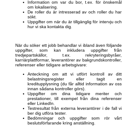
Information om var du bor, t.ex. för önskemål
om lokalisering.
De roller du är intresserad av och roller du har
sökt.
Uppgifter om när du är tillgänglig för intervju och
hur vi ska kontakta dig.
När du söker ett jobb behandlar vi ibland även följande
uppgifter, som kan inkludera uppgifter från
tredjepartskällor, t.ex. rekryteringsbyråer,
karriärplattformar, leverantörer av bakgrundskontroller,
referenser eller tidigare arbetsgivare:
Anteckning om att vi utfört kontroll av ditt
belastningsregister eller tagit en
kreditupplysning (du får alltid information av oss
innan sådana kontroller görs).
Uppgifter om dina tidigare meriter och
prestationer, till exempel från dina referenser
eller LinkedIn.
Testresultat från externa leverantörer i de fall vi
ber dig utföra tester.
Bedömningar och uppgifter som rör vårt
beslutsförfarande kring anställning.