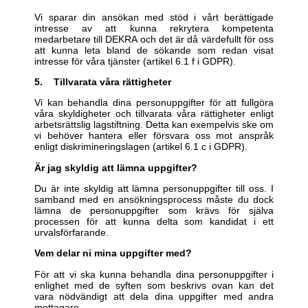
Vi sparar din ansökan med stöd i vårt berättigade
intresse av att kunna rekrytera kompetenta
medarbetare till DEKRA och det är då värdefullt för oss
att kunna leta bland de sökande som redan visat
intresse för våra tjänster (artikel 6.1 f i GDPR).
5. Tillvarata våra rättigheter
Vi kan behandla dina personuppgifter för att fullgöra
våra skyldigheter och tillvarata våra rättigheter enligt
arbetsrättslig lagstiftning. Detta kan exempelvis ske om
vi behöver hantera eller försvara oss mot anspråk
enligt diskrimineringslagen (artikel 6.1 c i GDPR).
Är jag skyldig att lämna uppgifter?
Du är inte skyldig att lämna personuppgifter till oss. I
samband med en ansökningsprocess måste du dock
lämna de personuppgifter som krävs för själva
processen för att kunna delta som kandidat i ett
urvalsförfarande.
Vem delar ni mina uppgifter med?
För att vi ska kunna behandla dina personuppgifter i
enlighet med de syften som beskrivs ovan kan det
vara nödvändigt att dela dina uppgifter med andra
mottagare.