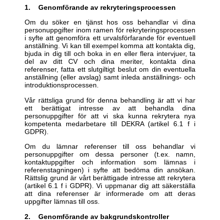
1. Genomförande av rekryteringsprocessen
Om du söker en tjänst hos oss behandlar vi dina
personuppgifter inom ramen för rekryteringsprocessen
i syfte att genomföra ett urvalsförfarande för eventuell
anställning. Vi kan till exempel komma att kontakta dig,
bjuda in dig till och boka in en eller flera intervjuer, ta
del av ditt CV och dina meriter, kontakta dina
referenser, fatta ett slutgiltigt beslut om din eventuella
anställning (eller avslag) samt inleda anställnings- och
introduktionsprocessen.
Vår rättsliga grund för denna behandling är att vi har
ett berättigat intresse av att behandla dina
personuppgifter för att vi ska kunna rekrytera nya
kompetenta medarbetare till DEKRA (artikel 6.1 f i
GDPR).
Om du lämnar referenser till oss behandlar vi
personuppgifter om dessa personer (t.ex. namn,
kontaktuppgifter och information som lämnas i
referenstagningen) i syfte att bedöma din ansökan.
Rättslig grund är vårt berättigade intresse att rekrytera
(artikel 6.1 f i GDPR). Vi uppmanar dig att säkerställa
att dina referenser är informerade om att deras
uppgifter lämnas till oss.
2. Genomförande av bakgrundskontroller