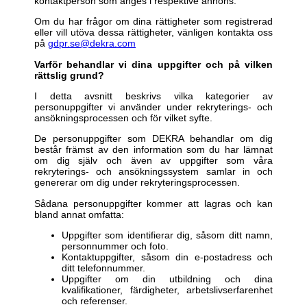
kontaktperson som anges i respektive annons.
Om du har frågor om dina rättigheter som registrerad
eller vill utöva dessa rättigheter, vänligen kontakta oss
på
gdpr.se@dekra.com
Varför behandlar vi dina uppgifter och på vilken
rättslig grund?
I detta avsnitt beskrivs vilka kategorier av
personuppgifter vi använder under rekryterings- och
ansökningsprocessen och för vilket syfte.
De personuppgifter som DEKRA behandlar om dig
består främst av den information som du har lämnat
om dig själv och även av uppgifter som våra
rekryterings- och ansökningssystem samlar in och
genererar om dig under rekryteringsprocessen.
Sådana personuppgifter kommer att lagras och kan
bland annat omfatta:
Uppgifter som identifierar dig, såsom ditt namn,
personnummer och foto.
Kontaktuppgifter, såsom din e-postadress och
ditt telefonnummer.
Uppgifter om din utbildning och dina
kvalifikationer, färdigheter, arbetslivserfarenhet
och referenser.