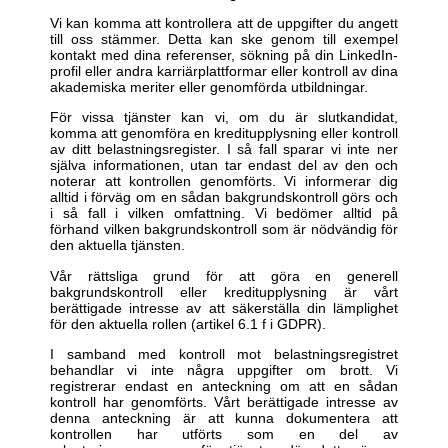
Vi kan komma att kontrollera att de uppgifter du angett
till oss stämmer. Detta kan ske genom till exempel
kontakt med dina referenser, sökning på din LinkedIn-
profil eller andra karriärplattformar eller kontroll av dina
akademiska meriter eller genomförda utbildningar.
För vissa tjänster kan vi, om du är slutkandidat,
komma att genomföra en kreditupplysning eller kontroll
av ditt belastningsregister. I så fall sparar vi inte ner
själva informationen, utan tar endast del av den och
noterar att kontrollen genomförts. Vi informerar dig
alltid i förväg om en sådan bakgrundskontroll görs och
i så fall i vilken omfattning. Vi bedömer alltid på
förhand vilken bakgrundskontroll som är nödvändig för
den aktuella tjänsten.
Vår rättsliga grund för att göra en generell
bakgrundskontroll eller kreditupplysning är vårt
berättigade intresse av att säkerställa din lämplighet
för den aktuella rollen (artikel 6.1 f i GDPR).
I samband med kontroll mot belastningsregistret
behandlar vi inte några uppgifter om brott. Vi
registrerar endast en anteckning om att en sådan
kontroll har genomförts. Vårt berättigade intresse av
denna anteckning är att kunna dokumentera att
kontrollen har utförts som en del av